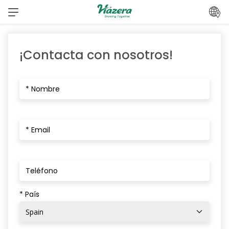
saltar
al
contenido
¡Contacta con nosotros!
* País