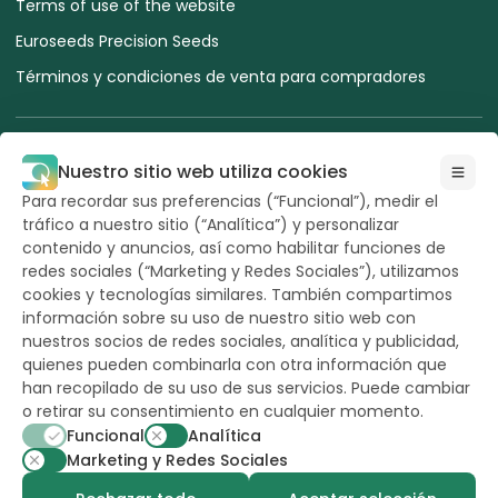
Terms of use of the website
Euroseeds Precision Seeds
Términos y condiciones de venta para compradores
Nuestro sitio web utiliza cookies
Para recordar sus preferencias (“Funcional”), medir el
Todos los derechos
tráfico a nuestro sitio (“Analítica”) y personalizar
reservados a
Hazera 2026
contenido y anuncios, así como habilitar funciones de
redes sociales (“Marketing y Redes Sociales”), utilizamos
cookies y tecnologías similares. También compartimos
¿Quieres mantenerte actualizado?
información sobre su uso de nuestro sitio web con
nuestros socios de redes sociales, analítica y publicidad,
quienes pueden combinarla con otra información que
han recopilado de su uso de sus servicios. Puede cambiar
o retirar su consentimiento en cualquier momento.
powerd by
opus
Funcional
Analítica
Marketing y Redes Sociales