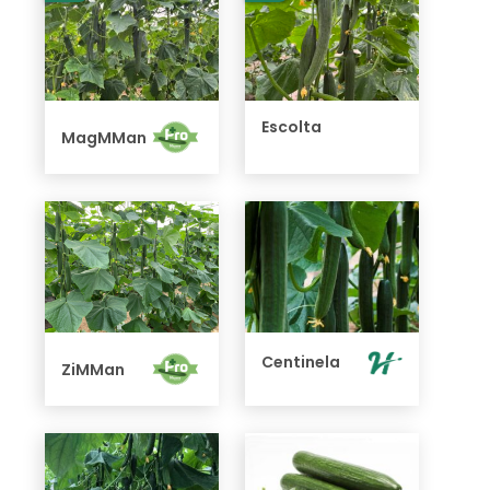
Escolta
MagMMan
Centinela
ZiMMan