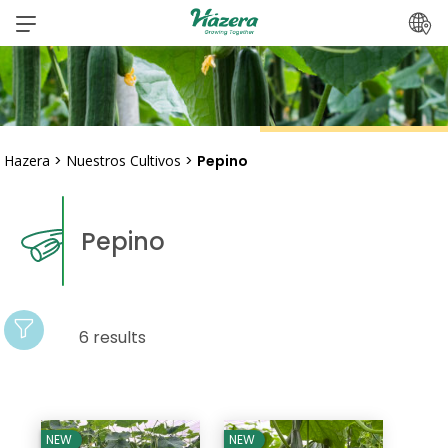
saltar
al
contenido
Hazera
>
Nuestros Cultivos
>
Pepino
Pepino
6 results
NEW
NEW