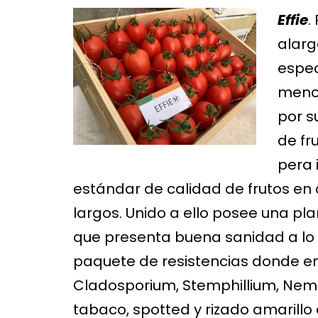
Effie
.
alarg
espec
menor
por s
de fr
pera 
estándar de calidad de frutos en
largos. Unido a ello posee una pl
que presenta buena sanidad a lo l
paquete de resistencias donde enc
Cladosporium, Stemphillium, Nemá
tabaco, spotted y rizado amarillo