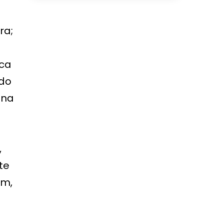
ra;
aca
ado
una
s
,
te
um,