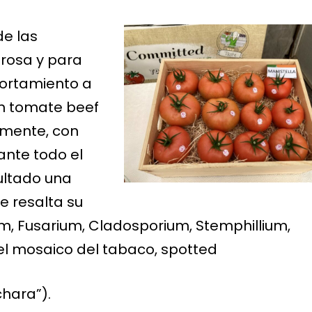
de las
 rosa y para
ortamiento a
un tomate beef
emente, con
ante todo el
ultado una
e resalta su
ium, Fusarium, Cladosporium, Stemphillium,
el mosaico del tabaco, spotted
chara”).