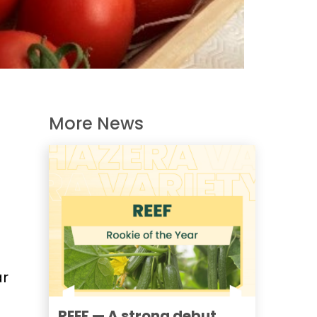
More News
ar
REEF — A strong debut